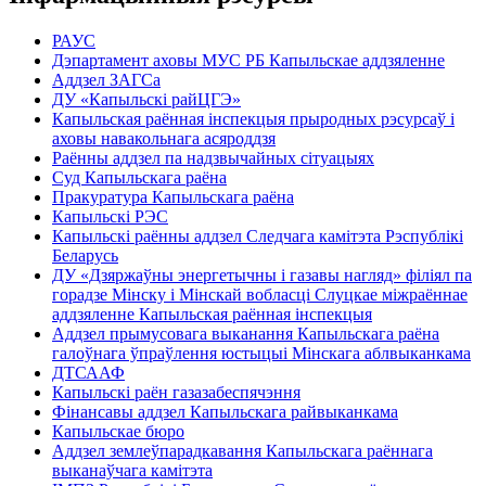
РАУС
Дэпартамент аховы МУС РБ Капыльскае аддзяленне
Аддзел ЗАГСа
ДУ «Капыльскі райЦГЭ»
Капыльская раённая інспекцыя прыродных рэсурсаў і
аховы навакольнага асяроддзя
Раённы аддзел па надзвычайных сітуацыях
Суд Капыльскага раёна
Пракуратура Капыльскага раёна
Капыльскі РЭС
Капыльскі раённы аддзел Следчага камітэта Рэспублікі
Беларусь
ДУ «Дзяржаўны энергетычны і газавы нагляд» філіял па
горадзе Мінску і Мінскай вобласці Слуцкае міжраённае
аддзяленне Капыльская раённая інспекцыя
Аддзел прымусовага выканання Капыльскага раёна
галоўнага ўпраўлення юстыцыі Мінскага аблвыканкама
ДТСААФ
Капыльскі раён газазабеспячэння
Фінансавы аддзел Капыльскага райвыканкама
Капыльскае бюро
Аддзел землеўпарадкавання Капыльскага раённага
выканаўчага камітэта