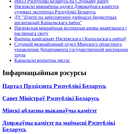
ІМПЗ Рэспублікі Беларусь па Слуцкаму раёну
Нясвіжскі міжраённы аддзел Дзяржаўнага камітэта
судовых экспертыз Рэспублікі Беларусь
ДУ "Цэнтр па забеспячэнні дзейнасці бюджэтных
арганізацый Капыльскага раёна"
Нясвіжская міжраённая інспекцыя аховы жывёльнага і
расліннага свету
Ваенны камісарыят Нясвіжскага і Капыльскага раёнаў
Слуцкий межрайонный отдел Минского областного
управления Департамента государственной инспекции
труда
Капыльскі вопытны лясгас
Інфармацыйныя рэсурсы
Партал Прэзідэнта Рэспублікі Беларусь
Савет Міністраў Рэспублікі Беларусь
Мінскі абласны выканаўчы камітэт
Дзяржаўны камітэт па маёмасці Рэспублікі
Беларусь