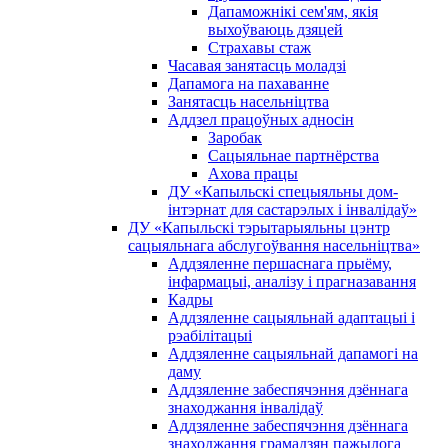
Дапаможнікі сем'ям, якія
выхоўваюць дзяцей
Страхавы стаж
Часавая занятасць моладзі
Дапамога на пахаванне
Занятасць насельніцтва
Аддзел працоўных адносін
Заробак
Сацыяльнае партнёрства
Ахова працы
ДУ «Капыльскі спецыяльны дом-
інтэрнат для састарэлых і інвалідаў»
ДУ «Капыльскі тэрытарыяльны цэнтр
сацыяльнага абслугоўвання насельніцтва»
Аддзяленне першаснага прыёму,
інфармацыі, аналізу і прагназавання
Кадры
Аддзяленне сацыяльнай адаптацыі і
рэабілітацыі
Аддзяленне сацыяльнай дапамогі на
даму
Аддзяленне забеспячэння дзённага
знаходжання інвалідаў
Аддзяленне забеспячэння дзённага
знаходжання грамадзян пажылога