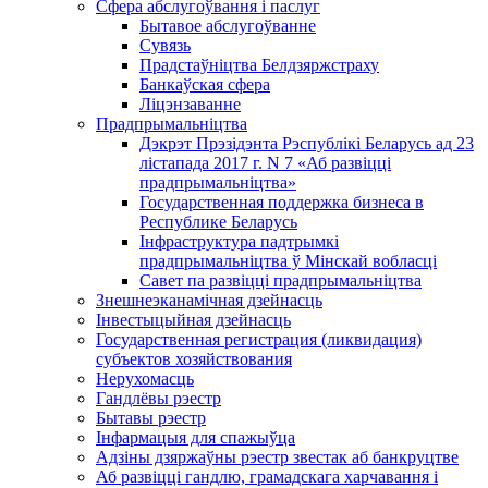
Сфера абслугоўвання і паслуг
Бытавое абслугоўванне
Сувязь
Прадстаўніцтва Белдзяржстраху
Банкаўская сфера
Ліцэнзаванне
Прадпрымальніцтва
Дэкрэт Прэзідэнта Рэспублікі Беларусь ад 23
лістапада 2017 г. N 7 «Аб развіцці
прадпрымальніцтва»
Государственная поддержка бизнеса в
Республике Беларусь
Інфраструктура падтрымкі
прадпрымальніцтва ў Мінскай вобласці
Савет па развіцці прадпрымальніцтва
Знешнеэканамічная дзейнасць
Інвестыцыйная дзейнасць
Государственная регистрация (ликвидация)
субъектов хозяйствования
Нерухомасць
Гандлёвы рэестр
Бытавы рэестр
Інфармацыя для спажыўца
Адзіны дзяржаўны рэестр звестак аб банкруцтве
Аб развіцці гандлю, грамадскага харчавання і