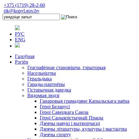
+375 (1719) 28-2-60
rik@kopyl.gov.by
РУС
ENG
Галоўная
Рэгіён
Геаграфічнае становішча, тэрыторыя
Насельніцтва
Геральдыка
Гарады-партнёры
Гістарычная даведка
Вядомыя людзі
Ганаровыя грамадзяне Капыльскага раёна
Героі Беларусі
Героі Савецкага Саюза
Героі Сацыялістычнай Працы
Дзеячы навукі і вытворчасці
Дзеячы літаратуры, культуры і мастацтва
Дзеячы спорту