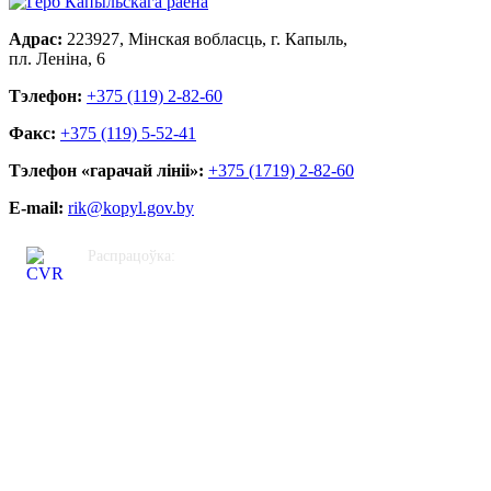
Адрас:
223927, Мінская вобласць, г. Капыль,
пл. Леніна, 6
Тэлефон:
+375 (119) 2-82-60
Факс:
+375 (119) 5-52-41
Тэлефон «гарачай лініі»:
+375 (1719) 2-82-60
E-mail:
rik@kopyl.gov.by
Распрацоўка:
ЦВР «Кастрычніцкі»