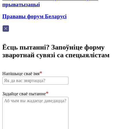
прыватызацыі
Прававы форум Беларусі
Ёсць пытанні? Запоўніце форму
зваротнай сувязі са спецыялістам
Напішыце сваё імя
Задайце сваё пытанне