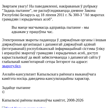
Звяртаем увагу! На паведамленні, накіраваныя ў рубрыку
"Задаць пытанне", не распаўсюджваецца дзеянне Закона
Рэспублікі Беларусь ад 18 ліпеня 2011 г. № 300-З "Аб зваротах
грамадзян і юрыдычных асоб".
Вы маеце магчымасць адправіць пытанне - мы
адкажам у працоўны час.
Электронныя звароты падаюцца ў дзяржаўныя органы і іншыя
дзяржаўныя арганізацыі з дапамогай дзяржаўнай адзінай
(інтэграванай) рэспубліканскай інфармацыйнай сістэмы ўліку
і апрацоўкі зваротаў грамадзян і юрыдычных асоб, доступ
карыстальнікаў да якой забяспечваецца з дапамогай сайта ў
глабальнай камп'ютарнай сетцы Інтэрнэт па адрасе:
звароту.бел
.
Анлайн-кансультант Капыльскага раённага выканаўчага
камітэта носіць даведачна-кансультацыйны характар.
Задайце пытанне
©
Капыльскі раённы выканаўчы камітэт, 2008-
2026