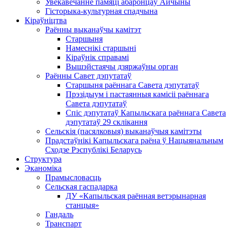
Увекавечанне памяці абаронцаў Айчыны
Гісторыка-культурная спадчына
Кіраўніцтва
Раённы выканаўчы камітэт
Старшыня
Намеснікі старшыні
Кіраўнік справамі
Вышэйстаячы дзяржаўны орган
Раённы Савет дэпутатаў
Старшыня раённага Савета дэпутатаў
Прэзідыум і пастаянныя камісіі раённага
Савета дэпутатаў
Спіс дэпутатаў Капыльскага раённага Савета
дэпутатаў 29 склікання
Сельскія (пасялковыя) выканаўчыя камітэты
Прадстаўнікі Капыльскага раёна ў Нацыянальным
Сходзе Рэспублікі Беларусь
Структура
Эканоміка
Прамысловасць
Сельская гаспадарка
ДУ «Капыльская раённая ветэрынарная
станцыя»
Гандаль
Транспарт