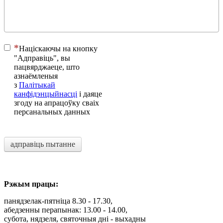
Націскаючы на ​​кнопку
"Адправіць", вы
пацвярджаеце, што
азнаёмленыя
з
Палітыкай
канфідэнцыйнасці
і даяце
згоду на апрацоўку сваіх
персанальных данных
адправіць пытанне
Рэжым працы:
панядзелак-пятніца 8.30 - 17.30,
абедзенны перапынак: 13.00 - 14.00,
субота, нядзеля, святочныя дні - выхадны