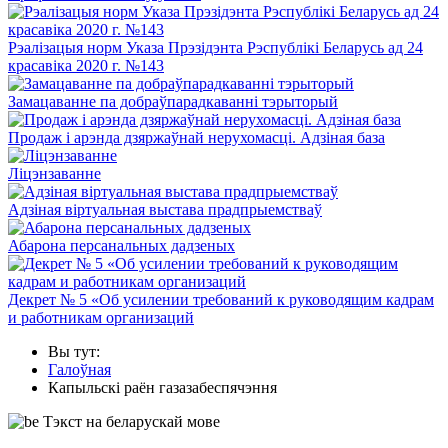
Рэалізацыя норм Указа Прэзідэнта Рэспублікі Беларусь ад 24
красавіка 2020 г. №143
Замацаванне па добраўпарадкаванні тэрыторый
Продаж і арэнда дзяржаўнай нерухомасці. Адзіная база
Ліцэнзаванне
Адзіная віртуальная выстава прадпрыемстваў
Абарона персанальных дадзеных
Декрет № 5 «Об усилении требований к руководящим кадрам
и работникам организаций
Вы тут:
Галоўная
Капыльскі раён газазабеспячэння
Тэкст на беларускай мове