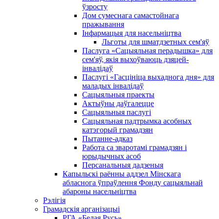
ўзросту
Дом сумеснага самастойнага
пражывання
Інфармацыя для насельніцтва
Льготы для шматдзетных сем'яў
Паслуга «Сацыяльная перадышка» для
сем'яў, якія выхоўваюць дзяцей-
інвалідаў
Паслугі «Гасцініца выхаднога дня» для
маладых інвалідаў
Сацыяльныя праекты
Актыўны даўгалецце
Сацыяльныя паслугі
Сацыяльная падтрымка асобных
катэгорый грамадзян
Пытанне-адказ
Работа са зваротамі грамадзян і
юрыдычных асоб
Персанальныя дадзеныя
Капыльскі раённы аддзел Мінскага
абласнога ўпраўлення Фонду сацыяльнай
абароны насельніцтва
Рэлігія
Грамадскія арганізацыі
РГА «Белая Русь»