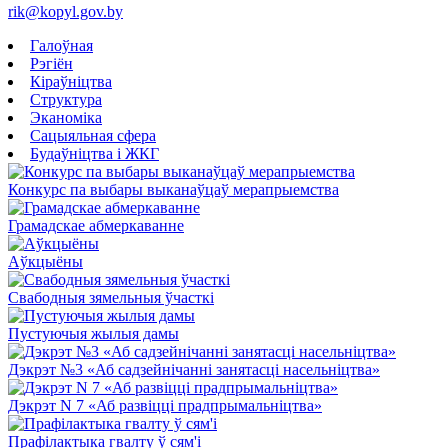
rik@kopyl.gov.by
Галоўная
Рэгіён
Кіраўніцтва
Структура
Эканоміка
Сацыяльная сфера
Будаўніцтва і ЖКГ
Конкурс па выбары выканаўцаў мерапрыемства
Грамадскае абмеркаванне
Аўкцыёны
Свабодныя зямельныя ўчасткі
Пустуючыя жылыя дамы
Дэкрэт №3 «Аб садзейнічанні занятасці насельніцтва»
Дэкрэт N 7 «Аб развіцці прадпрымальніцтва»
Прафілактыка гвалту ў сям'і