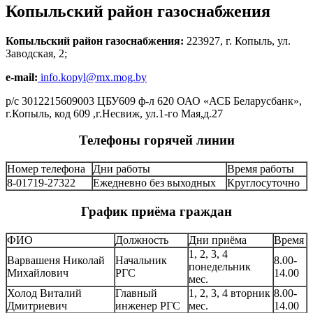
Копыльский район газоснабжения
Копыльский район газоснабжения:
223927, г. Копыль, ул.
Заводская, 2;
e-mail:
info.kopyl@mx.mog.by
р/с 3012215609003 ЦБУ609 ф-л 620 ОАО «АСБ Беларусбанк»,
г.Копыль, код 609 ,г.Несвиж, ул.1-го Мая,д.27
Телефоны горячей линии
Номер телефона
Дни работы
Время работы
8-01719-27322
Ежедневно без выходных
Круглосуточно
График приёма граждан
ФИО
Должность
Дни приёма
Время
1, 2, 3, 4
Варвашеня Николай
Начальник
8.00-
понедельник
Михайлович
РГС
14.00
мес.
Холод Виталий
Главный
1, 2, 3, 4 вторник
8.00-
Дмитриевич
инженер РГС
мес.
14.00