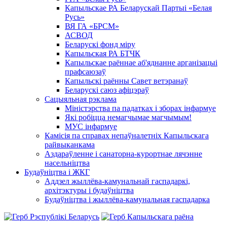
Капыльскае РА Беларускай Партыі «Белая
Русь»
ВЯ ГА «БРСМ»
АСВОД
Беларускі фонд міру
Капыльская РА БТЧК
Капыльскае раённае аб'яднанне арганізацыі
прафсаюзаў
Капыльскі раённы Савет ветэранаў
Беларускі саюз афіцэраў
Сацыяльная рэклама
Міністэрства па падатках і зборах інфармуе
Які робіцца немагчымае магчымым!
МУС інфармуе
Камісія па справах непаўналетніх Капыльскага
райвыканкама
Аздараўленне і санаторна-курортнае лячэнне
насельніцтва
Будаўніцтва і ЖКГ
Аддзел жыллёва-камунальнай гаспадаркі,
архітэктуры і будаўніцтва
Будаўніцтва і жыллёва-камунальная гаспадарка