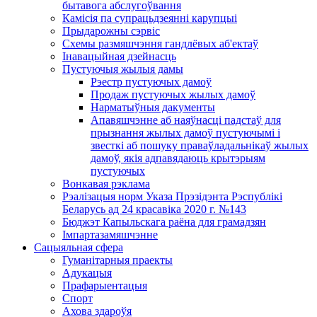
бытавога абслугоўвання
Камісія па супрацьдзеянні карупцыі
Прыдарожны сэрвіс
Схемы размяшчэння гандлёвых аб'ектаў
Інавацыйная дзейнасць
Пустуючыя жылыя дамы
Рэестр пустуючых дамоў
Продаж пустуючых жылых дамоў
Нарматыўныя дакументы
Апавяшчэнне аб наяўнасці падстаў для
прызнання жылых дамоў пустуючымі і
звесткі аб пошуку праваўладальнікаў жылых
дамоў, якія адпавядаюць крытэрыям
пустуючых
Вонкавая рэклама
Рэалізацыя норм Указа Прэзідэнта Рэспублікі
Беларусь ад 24 красавіка 2020 г. №143
Бюджэт Капыльскага раёна для грамадзян
Імпартазамяшчэнне
Сацыяльная сфера
Гуманітарныя праекты
Адукацыя
Прафарыентацыя
Спорт
Ахова здароўя