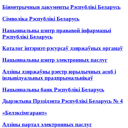
Біяметрычныя дакументы Рэспублікі Беларусь
Сімволіка Рэспублікі Беларусь
Нацыянальны цэнтр прававой інфармацыі
Рэспублікі Беларусь
Каталог інтэрнэт-рэсурсаў дзяржаўных органаў
Нацыянальны цэнтр электронных паслуг
Адзіны дзяржаўны рэестр юрыдычных асоб і
індывідуальных прадпрымальнікаў
Нацыянальны банк Рэспублікі Беларусь
Дырэктыва Прэзідэнта Рэспублікі Беларусь № 4
«Белэксімгарант»
Адзіны партал электронных паслуг