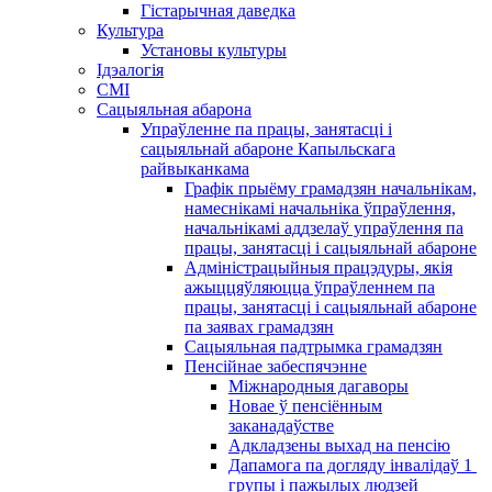
Гістарычная даведка
Культура
Установы культуры
Ідэалогія
СМІ
Сацыяльная абарона
Упраўленне па працы, занятасці і
сацыяльнай абароне Капыльскага
райвыканкама
Графік прыёму грамадзян начальнікам,
намеснікамі начальніка ўпраўлення,
начальнікамі аддзелаў упраўлення па
працы, занятасці і сацыяльнай абароне
Адміністрацыйныя працэдуры, якія
ажыццяўляюцца ўпраўленнем па
працы, занятасці і сацыяльнай абароне
па заявах грамадзян
Сацыяльная падтрымка грамадзян
Пенсійнае забеспячэнне
Міжнародныя дагаворы
Новае ў пенсіённым
заканадаўстве
Адкладзены выхад на пенсію
Дапамога па догляду інвалідаў 1 ​​
групы і пажылых людзей