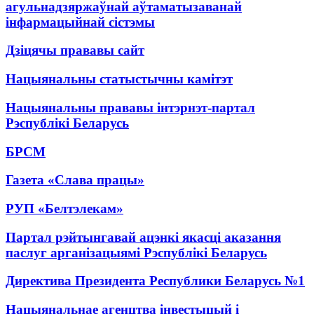
агульнадзяржаўнай аўтаматызаванай
інфармацыйнай сістэмы
Дзіцячы прававы сайт
Нацыянальны статыстычны камітэт
Нацыянальны прававы інтэрнэт-партал
Рэспублікі Беларусь
БРСМ
Газета «Слава працы»
РУП «Белтэлекам»
Партал рэйтынгавай ацэнкі якасці аказання
паслуг арганізацыямі Рэспублікі Беларусь
Директива Президента Республики Беларусь №1
Нацыянальнае агенцтва інвестыцый і