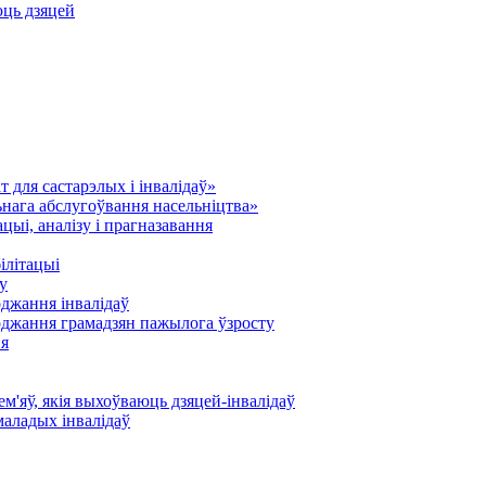
юць дзяцей
 для састарэлых і інвалідаў»
нага абслугоўвання насельніцтва»
ыі, аналізу і прагназавання
ілітацыі
у
оджання інвалідаў
оджання грамадзян пажылога ўзросту
ня
'яў, якія выхоўваюць дзяцей-інвалідаў
маладых інвалідаў