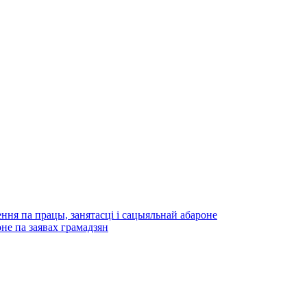
ння па працы, занятасці і сацыяльнай абароне
не па заявах грамадзян