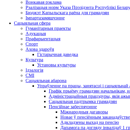
Вонкавая рэклама
Рэалізацыя норм Указа Прэзідэнта Рэспублікі Белару
Бюджэт Капыльскага раёна для грамадзян
Імпартазамяшчэнне
Сацыяльная сфера
Гуманітарныя праекты
Адукацыя
Прафарыентацыя
Спорт
Ахова здароўя
Гістарычная даведка
Культура
Установы культуры
Ідэалогія
СМІ
Сацыяльная абарона
Упраўленне па працы, занятасці і сацыяльна
Графік прыёму грамадзян начальнікам, н
Адміністрацыйныя працэдуры, якія ажыц
Сацыяльная падтрымка грамадзян
Пенсійнае забеспячэнне
Міжнародныя дагаворы
Новае ў пенсіённым заканадаўстве
Адкладзены выхад на пенсію
Дапамога па догляду інвалідаў 1 ​