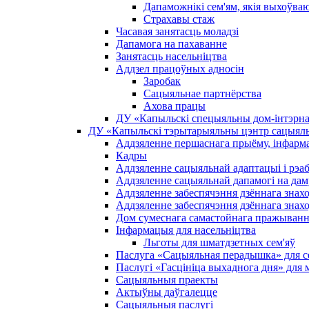
Дапаможнікі сем'ям, якія выхоўва
Страхавы стаж
Часавая занятасць моладзі
Дапамога на пахаванне
Занятасць насельніцтва
Аддзел працоўных адносін
Заробак
Сацыяльнае партнёрства
Ахова працы
ДУ «Капыльскі спецыяльны дом-інтэрнат
ДУ «Капыльскі тэрытарыяльны цэнтр сацыяль
Аддзяленне першаснага прыёму, інфармац
Кадры
Аддзяленне сацыяльнай адаптацыі і рэаб
Аддзяленне сацыяльнай дапамогі на дам
Аддзяленне забеспячэння дзённага знах
Аддзяленне забеспячэння дзённага знах
Дом сумеснага самастойнага пражыван
Інфармацыя для насельніцтва
Льготы для шматдзетных сем'яў
Паслуга «Сацыяльная перадышка» для сем
Паслугі «Гасцініца выхаднога дня» для 
Сацыяльныя праекты
Актыўны даўгалецце
Сацыяльныя паслугі