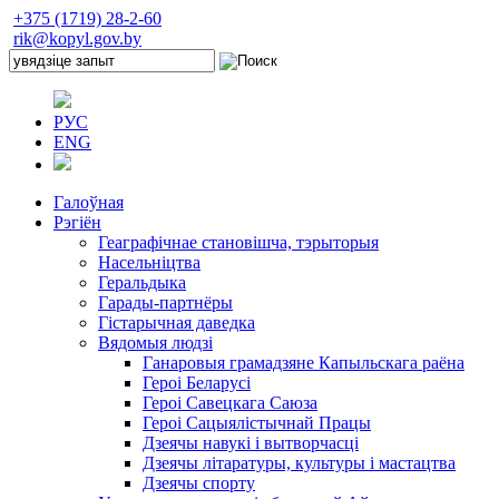
+375 (1719) 28-2-60
rik@kopyl.gov.by
РУС
ENG
Галоўная
Рэгіён
Геаграфічнае становішча, тэрыторыя
Насельніцтва
Геральдыка
Гарады-партнёры
Гістарычная даведка
Вядомыя людзі
Ганаровыя грамадзяне Капыльскага раёна
Героі Беларусі
Героі Савецкага Саюза
Героі Сацыялістычнай Працы
Дзеячы навукі і вытворчасці
Дзеячы літаратуры, культуры і мастацтва
Дзеячы спорту