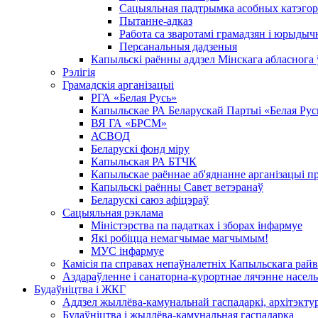
Сацыяльная падтрымка асобных катэгор
Пытанне-адказ
Работа са зваротамі грамадзян і юрыдыч
Персанальныя дадзеныя
Капыльскі раённы аддзел Мінскага абласнога
Рэлігія
Грамадскія арганізацыі
РГА «Белая Русь»
Капыльскае РА Беларускай Партыі «Белая Рус
ВЯ ГА «БРСМ»
АСВОД
Беларускі фонд міру
Капыльская РА БТЧК
Капыльскае раённае аб'яднанне арганізацыі п
Капыльскі раённы Савет ветэранаў
Беларускі саюз афіцэраў
Сацыяльная рэклама
Міністэрства па падатках і зборах інфармуе
Які робіцца немагчымае магчымым!
МУС інфармуе
Камісія па справах непаўналетніх Капыльскага рай
Аздараўленне і санаторна-курортнае лячэнне насель
Будаўніцтва і ЖКГ
Аддзел жыллёва-камунальнай гаспадаркі, архітэктур
Будаўніцтва і жыллёва-камунальная гаспадарка