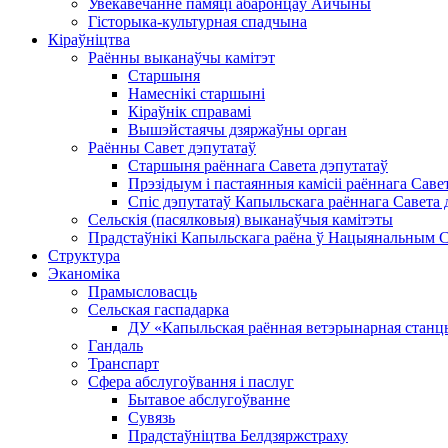
Увекавечанне памяці абаронцаў Айчыны
Гісторыка-культурная спадчына
Кіраўніцтва
Раённы выканаўчы камітэт
Старшыня
Намеснікі старшыні
Кіраўнік справамі
Вышэйстаячы дзяржаўны орган
Раённы Савет дэпутатаў
Старшыня раённага Савета дэпутатаў
Прэзідыум і пастаянныя камісіі раённага Саве
Спіс дэпутатаў Капыльскага раённага Савета 
Сельскія (пасялковыя) выканаўчыя камітэты
Прадстаўнікі Капыльскага раёна ў Нацыянальным Сх
Структура
Эканоміка
Прамысловасць
Сельская гаспадарка
ДУ «Капыльская раённая ветэрынарная станц
Гандаль
Транспарт
Сфера абслугоўвання і паслуг
Бытавое абслугоўванне
Сувязь
Прадстаўніцтва Белдзяржстраху