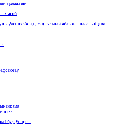
ый грамадзян
ных асоб
 ўпраўлення Фонду сацыяльнай абароны насельніцтва
ь»
рафсаюзаў
выканкама
ніцтва
ы і будаўніцтва