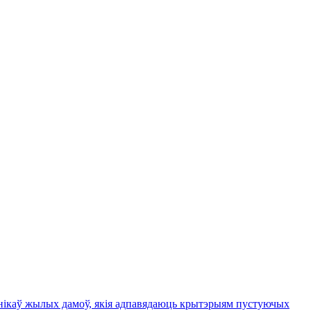
ьнікаў жылых дамоў, якія адпавядаюць крытэрыям пустуючых