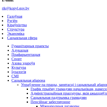
E-mail:
rik@kopyl.gov.by
Галоўная
Рэгіён
Кіраўніцтва
Структура
Эканоміка
Сацыяльная сфера
Гуманітарныя праекты
Адукацыя
Прафарыентацыя
Спорт
Ахова здароўя
Культура
Ідэалогія
СМІ
Сацыяльная абарона
Упраўленне па працы, занятасці і сацыяльнай абар
Графік прыёму грамадзян начальнікам, намесні
Адміністрацыйныя працэдуры, якія ажыццяўля
Сацыяльная падтрымка грамадзян
Пенсійнае забеспячэнне
Міжнародныя дагаворы