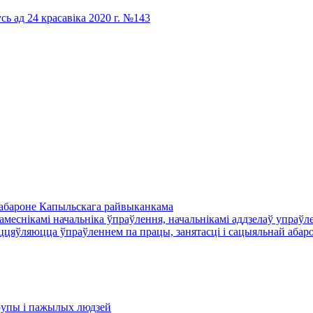
сь ад 24 красавіка 2020 г. №143
й абароне Капыльскага райвыканкама
амеснікамі начальніка ўпраўлення, начальнікамі аддзелаў упраўле
цяўляюцца ўпраўленнем па працы, занятасці і сацыяльнай абаро
​групы і пажылых людзей