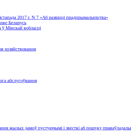
лістапада 2017 г. N 7 «Аб развіцці прадпрымальніцтва»
лике Беларусь
 ў Мінскай вобласці
ов хозяйствования
вога абслугоўвання
ання жылых дамоў пустуючымі і звесткі аб пошуку праваўладал