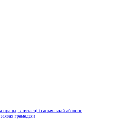
а працы, занятасці і сацыяльнай абароне
заявах грамадзян