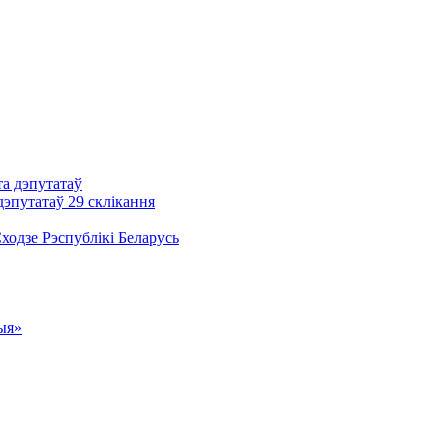
та дэпутатаў
дэпутатаў 29 склікання
одзе Рэспублікі Беларусь
ыя»