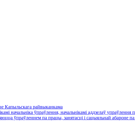
оне Капыльскага райвыканкама
камі начальніка ўпраўлення, начальнікамі аддзелаў упраўлення п
юцца ўпраўленнем па працы, занятасці і сацыяльнай абароне па 