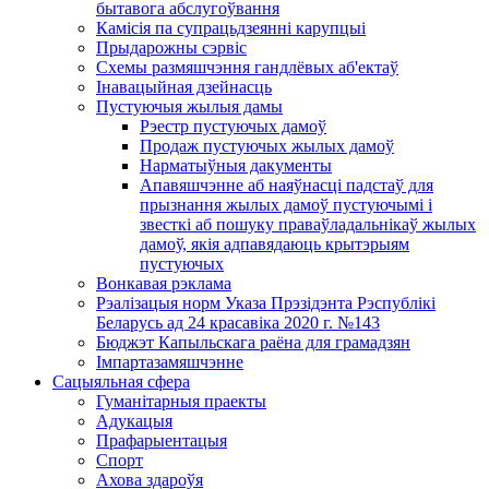
бытавога абслугоўвання
Камісія па супрацьдзеянні карупцыі
Прыдарожны сэрвіс
Схемы размяшчэння гандлёвых аб'ектаў
Інавацыйная дзейнасць
Пустуючыя жылыя дамы
Рэестр пустуючых дамоў
Продаж пустуючых жылых дамоў
Нарматыўныя дакументы
Апавяшчэнне аб наяўнасці падстаў для
прызнання жылых дамоў пустуючымі і
звесткі аб пошуку праваўладальнікаў жылых
дамоў, якія адпавядаюць крытэрыям
пустуючых
Вонкавая рэклама
Рэалізацыя норм Указа Прэзідэнта Рэспублікі
Беларусь ад 24 красавіка 2020 г. №143
Бюджэт Капыльскага раёна для грамадзян
Імпартазамяшчэнне
Сацыяльная сфера
Гуманітарныя праекты
Адукацыя
Прафарыентацыя
Спорт
Ахова здароўя