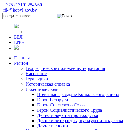
+375 (1719) 28-2-60
rik@kopyl.gov.by
БЕЛ
ENG
Главная
Регион
Географическое положение, территория
Население
Геральдика
Историческая справка
Известные люди
Почетные граждане Копыльского района
Герои Беларуси
Герои Советского Союза
Герои Социалистического Труда
Деятели науки и производства
Деятели литературы, культуры и искусства
Деятели спорта