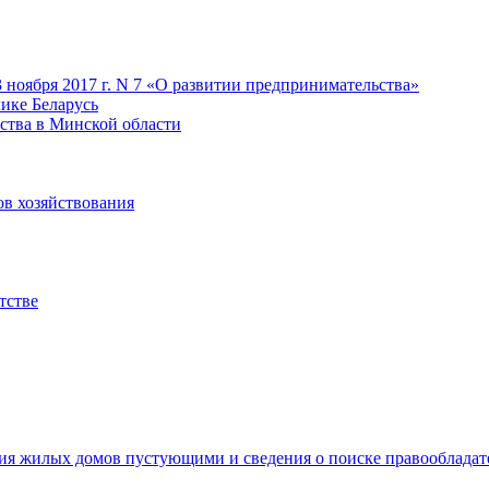
 ноября 2017 г. N 7 «О развитии предпринимательства»
лике Беларусь
ства в Минской области
ов хозяйствования
тстве
ия жилых домов пустующими и сведения о поиске правооблада