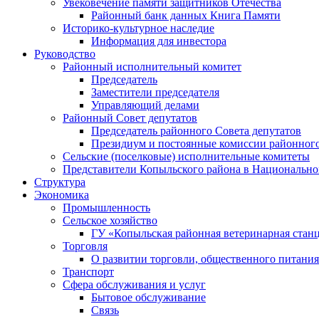
Увековечение памяти защитников Отечества
Районный банк данных Книга Памяти
Историко-культурное наследие
Информация для инвестора
Руководство
Районный исполнительный комитет
Председатель
Заместители председателя
Управляющий делами
Районный Совет депутатов
Председатель районного Совета депутатов
Президиум и постоянные комиссии районного
Сельские (поселковые) исполнительные комитеты
Представители Копыльского района в Национально
Структура
Экономика
Промышленность
Сельское хозяйство
ГУ «Копыльская районная ветеринарная стан
Торговля
О развитии торговли, общественного питани
Транспорт
Сфера обслуживания и услуг
Бытовое обслуживание
Связь