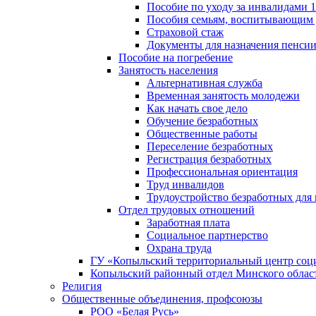
Пособие по уходу за инвалидами
Пособия семьям, воспитывающим 
Страховой стаж
Документы для назначения пенси
Пособие на погребение
Занятость населения
Альтернативная служба
Временная занятость молодежи
Как начать свое дело
Обучение безработных
Общественные работы
Переселение безработных
Регистрация безработных
Профессиональная ориентация
Труд инвалидов
Трудоустройство безработных для
Отдел трудовых отношений
Заработная плата
Социальное партнерство
Охрана труда
ГУ «Копыльский территориальный центр соц
Копыльский районный отдел Минского облас
Религия
Общественные объединения, профсоюзы
РОО «Белая Русь»