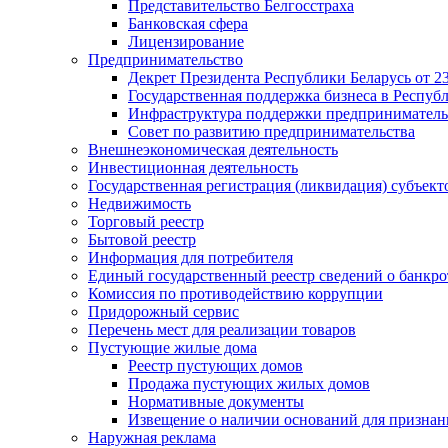
Представительство Белгосстраха
Банковская сфера
Лицензирование
Предпринимательство
Декрет Президента Республики Беларусь от 23
Государственная поддержка бизнеса в Респуб
Инфраструктура поддержки предприниматель
Совет по развитию предпринимательства
Внешнеэкономическая деятельность
Инвестиционная деятельность
Государственная регистрация (ликвидация) субъект
Недвижимость
Торговый реестр
Бытовой реестр
Информация для потребителя
Единый государственный реестр сведений о банкро
Комиссия по противодействию коррупции
Придорожный сервис
Перечень мест для реализации товаров
Пустующие жилые дома
Реестр пустующих домов
Продажа пустующих жилых домов
Нормативные документы
Извещение о наличии оснований для признан
Наружная реклама