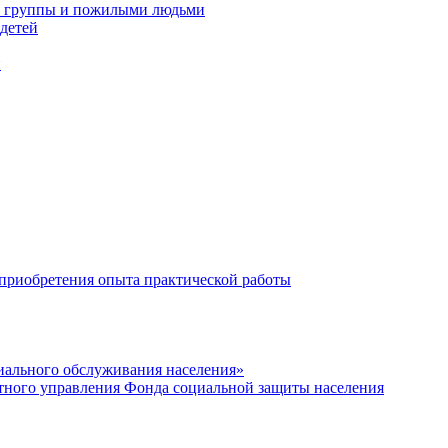
 1 группы и пожилыми людьми
детей
и
 приобретения опыта практической работы
иального обслуживания населения»
тного управления Фонда социальной защиты населения