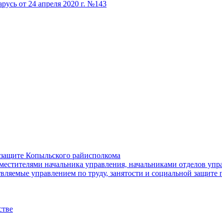
русь от 24 апреля 2020 г. №143
й защите Копыльского райисполкома
местителями начальника управления, начальниками отделов упра
ляемые управлением по труду, занятости и социальной защите 
стве