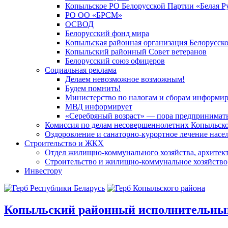
Копыльское РО Белорусской Партии «Белая Р
РО ОО «БРСМ»
ОСВОД
Белорусский фонд мира
Копыльская районная организация Белорусск
Копыльский районный Совет ветеранов
Белорусский союз офицеров
Социальная реклама
Делаем невозможное возможным!
Будем помнить!
Министерство по налогам и сборам информир
МВД информирует
«Серебряный возраст» — пора предпринимат
Комиссия по делам несовершеннолетних Копыльск
Оздоровление и санаторно-курортное лечение насе
Строительство и ЖКХ
Отдел жилищно-коммунального хозяйства, архитект
Строительство и жилищно-коммунальное хозяйство
Инвестору
Копыльский
районный исполнительны