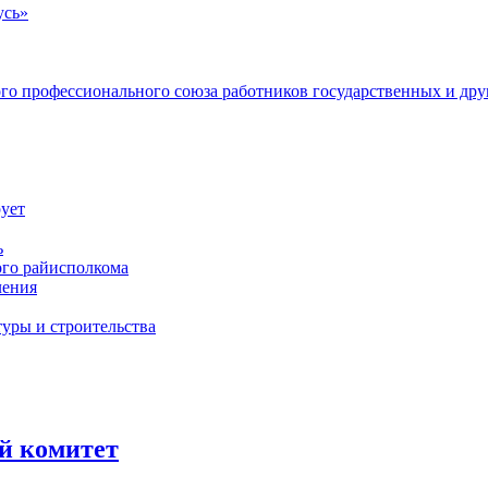
усь»
ого профессионального союза работников государственных и др
ует
ь
ого райисполкома
ления
уры и строительства
й комитет