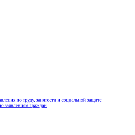
вления по труду, занятости и социальной защите
по заявлениям граждан